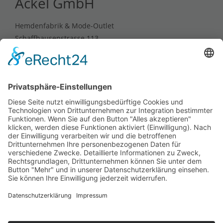
Ackel GmbH
Hemdenfabrik & Mode-Outlet
Schaffhausenstrasse 113
D-72072 Tübingen
Telefon: +49 (0) 7071 9 65 23 -0
UST-ID: DE 146 890 959
Unser Mode-Outlet und Onlineshop sind wegen
Geschäftsaufgabe dauerhaft geschlossen.
Telefon: +49 (0) 7071 965 23 -10
Telefax: +49 (0) 7071 965 23 -49
Mail: info@ackel.de
Web: www.ackel.de